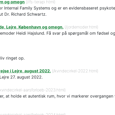
avn og omegn
(/ifs-terapi.html)
 for Internal Family Systems og er en evidensbaseret psykot
t Dr. Richard Schwartz.
lde, Lejre, København og omegn.
(/jordemoder.html)
emoder Heidi Hajslund. Få svar på spørgsmål om fødsel og g
liv ringet op.
se i Lejre, august 2022.
(/kvindecirkel-2022.html)
Lejre 27. august 2022.
/kvindecirkel-aarsforloeb-2023.html)
r, at holde et autentisk rum, hvor vi markerer overgangen fr
/kvindecirkel-aarsforloeb-2024.html)