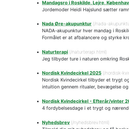
Mandagsro i Roskilde, Lejre, Københ
Jordemoder Heidi Hajslund sætter ramme
Nada Øre-akupunktur
(/nada-akupunktu
NADA-akupunktur hver mandag i Roskild
Formålet er at afbalancere og styrke kr
Naturterapi
(/naturterapi.html)
Jeg tilbyder ture i naturen omkring Ros
Nordisk Kvindecirkel 2025
(/nordisk-kv
Nordisk Kvindecirkel tilbyder et trygt
intuition gennem ritualer, bevægelse og
Nordisk Kvindecirkel - Efterår/vinter 
4 fordybelsesdage i et trygt og nærend
Nyhedsbrev
(/nyhedsbrev.html)