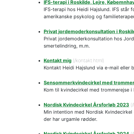
IFS-terapi i Roskilde, Lejre, Købemnh
IFS-terapi hos Heidi Hajslund. IFS står
amerikanske psykolog og familieterapeu
Privat jordemoderkonsultation i Roski
Privat jordemoderkonsultation hos Jord
smertelindring, m.m.
Kontakt mig
(/kontakt.html)
Kontakt Heidi Hajslund via e-mail eller b
Sensommerkvindecirkel med trommerej
Kom til kvindecirkel med trommerejse i 
Nordisk Kvindecirkel Årsforløb 2023
(
Min intention med Nordisk Kvindecirkel e
der har urgamle rødder.
Nordisk Kvindecirkel Årsforløb 2024
(