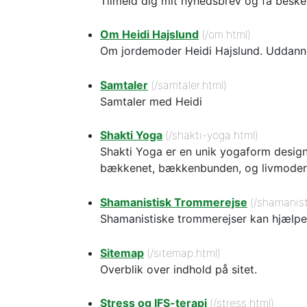
Tilmeld dig mit nyhedsbrev og få besked
Om Heidi Hajslund
(/om.html)
Om jordemoder Heidi Hajslund. Uddanne
Samtaler
(/samtaler.html)
Samtaler med Heidi
Shakti Yoga
(/shakti-yoga.html)
Shakti Yoga er en unik yogaform design
bækkenet, bækkenbunden, og livmoderen
Shamanistisk Trommerejse
(/shamanist
Shamanistiske trommerejser kan hjælpe di
Sitemap
(/sitemap.html)
Overblik over indhold på sitet.
Stress og IFS-terapi
(/stress.html)