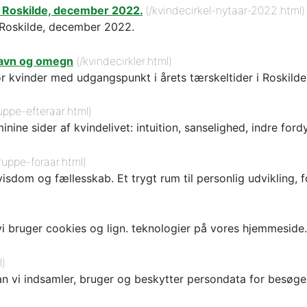
 Roskilde, december 2022.
(/kvindecirkel-nytaar-2022.html)
 Roskilde, december 2022.
nhavn og omegn
(/kvindecirkler.html)
r kvinder med udgangspunkt i årets tærskeltider i Roskild
uppe-efteraar.html)
ine sider af kvindelivet: intuition, sanselighed, indre for
ruppe-foraar.html)
sdom og fællesskab. Et trygt rum til personlig udvikling, f
vi bruger cookies og lign. teknologier på vores hjemmeside.
l)
rdan vi indsamler, bruger og beskytter persondata for besø