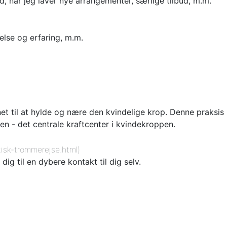
, når jeg laver nye arrangementer, særlige tilbud, m.m.
lse og erfaring, m.m.
et til at hylde og nære den kvindelige krop. Denne praks
 - det centrale kraftcenter i kvindekroppen.
isk-trommerejse.html)
g til en dybere kontakt til dig selv.