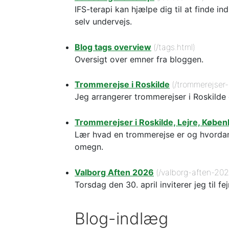
IFS-terapi kan hjælpe dig til at finde in
selv undervejs.
Blog tags overview
(/tags.html)
Oversigt over emner fra bloggen.
Trommerejse i Roskilde
(/trommerejser-
Jeg arrangerer trommerejser i Roskild
Trommerejser i Roskilde, Lejre, Køb
Lær hvad en trommerejse er og hvordan d
omegn.
Valborg Aften 2026
(/valborg-aften-202
Torsdag den 30. april inviterer jeg til f
Blog-indlæg