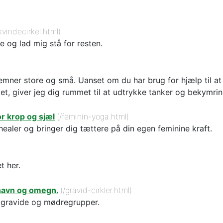
vindecirkel.html)
e og lad mig stå for resten.
r emner store og små. Uanset om du har brug for hjælp til a
ivet, giver jeg dig rummet til at udtrykke tanker og bekymrin
r krop og sjæl
(/feminin-yoga.html)
ealer og bringer dig tættere på din egen feminine kraft.
t her.
nhavn og omegn.
(/gravid-cirkler.html)
r gravide og mødregrupper.