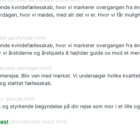
ende kvindefællesskab, hvor vi markerer overgangen fra én år
dagen, hvor vi mødes, med alt det vi er. Hvor vi får mulighed
kel-aarsforloeb.html)
ende kvindefællesskab, hvor vi markerer overgangen fra én år
 vi årstiderne og årshjulets 8 højtider guide os mod et mer
ecirkel-allehelgen.html)
rejse. Bliv ven med mørket. Vi undersøger hvilke kvalitete
t og støttet fællesskab.
for-gravide.html)
yg og styrkende begyndelse på din rejse som mor i et lille 
Høst
(/kvindecirkel-hoest.html)