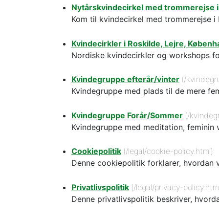
Nytårskvindecirkel med trommerejse i
Kom til kvindecirkel med trommerejse i
Kvindecirkler i Roskilde, Lejre, Købe
Nordiske kvindecirkler og workshops fo
Kvindegruppe efterår/vinter
(/kvindegr
Kvindegruppe med plads til de mere femin
Kvindegruppe Forår/Sommer
(/kvindeg
Kvindegruppe med meditation, feminin vi
Cookiepolitik
(/legal/cookie-policy.html)
Denne cookiepolitik forklarer, hvordan 
Privatlivspolitik
(/legal/privacy-policy.htm
Denne privatlivspolitik beskriver, hvo