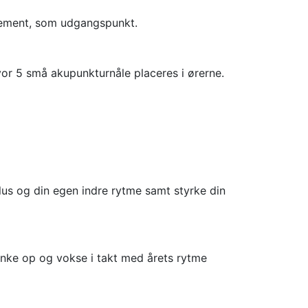
element, som udgangspunkt.
r 5 små akupunkturnåle placeres i ørerne.
lus og din egen indre rytme samt styrke din
anke op og vokse i takt med årets rytme