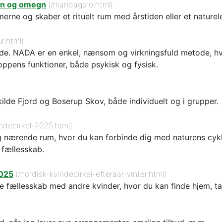
avn og omegn
(/mandagsro.html)
rne og skaber et rituelt rum med årstiden eller et natur
r.html)
e. NADA er en enkel, nænsom og virkningsfuld metode, hvo
oppens funktioner, både psykisk og fysisk.
kilde Fjord og Boserup Skov, både individuelt og i grupper.
indecirkel-2025.html)
 og nærende rum, hvor du kan forbinde dig med naturens cyk
 fællesskab.
2025
(/nordisk-kvindecirkel-efteraar-vinter.html)
e fællesskab med andre kvinder, hvor du kan finde hjem, t