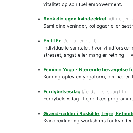
vitalitet og spirituel empowerment.
Book din egen kvindecirkel
(/din-egen-k
Saml dine veninder, kollegaer eller søstr
En til En
(/en-til-en.html)
Individuelle samtaler, hvor vi udforske
stresset, angst eller mangler retning i l
Feminin Yoga - Nærende bevægelse fo
Kom og oplev en yogaform, der nærer, h
Fordybelsesdag
(/fordybelsesdag.html)
Fordybelsesdag i Lejre. Læs programme
Gravid-cirkler i Roskilde, Lejre, Købe
Kvindecirkler og workshops for kvinde