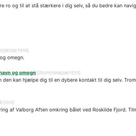
dre ro og til at stå stærkere i dig selv, så du bedre kan nav
roskilde.html)
e og omegn.
enhavn og omegn
(/trommerejser.html)
en kan hjælpe dig til en dybere kontakt til dig selv. Trom
6.html)
ejring af Valborg Aften omkring bålet ved Roskilde Fjord. Til