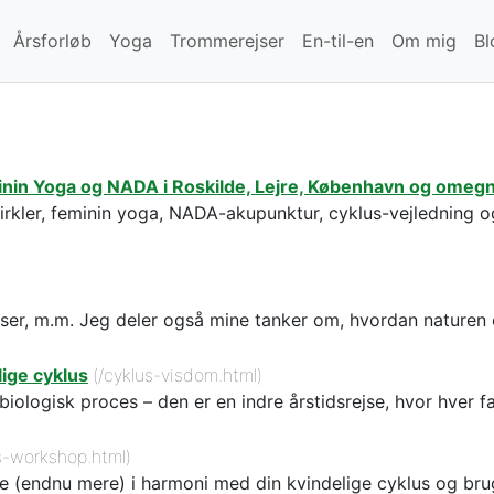
Årsforløb
Yoga
Trommerejser
En-til-en
Om mig
Bl
eminin Yoga og NADA i Roskilde, Lejre, København og omegn
cirkler, feminin yoga, NADA-akupunktur, cyklus-vejledning o
ser, m.m. Jeg deler også mine tanker om, hvordan naturen og 
lige cyklus
(/cyklus-visdom.html)
biologisk proces – den er en indre årstidsrejse, hvor hver 
s-workshop.html)
 leve (endnu mere) i harmoni med din kvindelige cyklus og bru