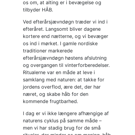
os om, at alting er i bevægelse og
tilbyder HÅB.
Ved efterårsjævndøgn træder vi ind i
efteråret. Langsomt bliver dagene
kortere end nætterne, og vi bevæger
os ind i mørket. I gamle nordiske
traditioner markerede
efterårsjævndøgn høstens afslutning
og overgangen til vinterforberedelser.
Ritualerne var en måde at leve i
samklang med naturen: at takke for
jordens overflod, ære det, der har
næret, og skabe håb for den
kommende frugtbarhed.
I dag er vi ikke længere afhængige af
naturens cyklus på samme måde –
men vi har stadig brug for de små
ritualer, der minder os om mening, håb