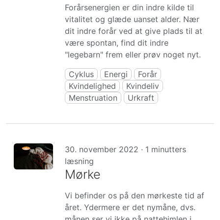
Forårsenergien er din indre kilde til
vitalitet og glæde uanset alder. Nær
dit indre forår ved at give plads til at
være spontan, find dit indre
"legebarn" frem eller prøv noget nyt.
Cyklus
Energi
Forår
Kvindelighed
Kvindeliv
Menstruation
Urkraft
30. november 2022 · 1 minutters
læsning
Mørke
Vi befinder os på den mørkeste tid af
året. Ydermere er det nymåne, dvs.
månen ser vi ikke på nattehimlen i