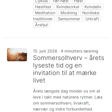
Cyklus
Før-høst
Høst
Høstfest
Kvindecirkel
Kvindeliv
Meditation
Modning
Nordiske
traditioner
Sensommer
Urkraft
Årshjul
15. juni 2026 · 4 minutters læsning
Sommersolhverv – årets
lyseste tid og en
invitation til at mærke
livet
Årets længste dag minder os om at
leve i takt med naturens rytmer. Læs
om sommersolhverv, livskraft,
nærvær og indre forbundethed.