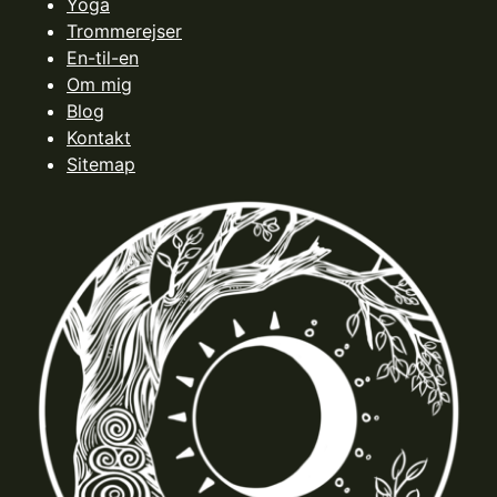
Yoga
Trommerejser
En-til-en
Om mig
Blog
Kontakt
Sitemap