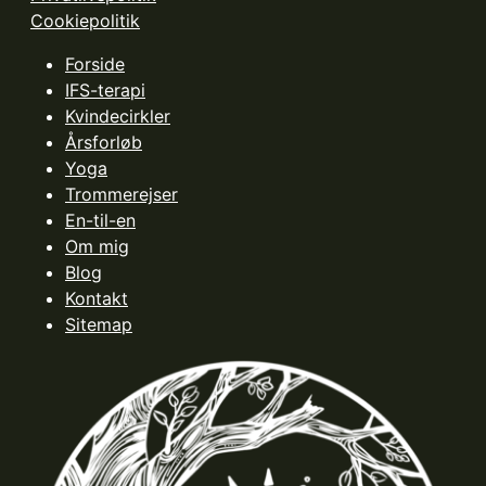
Cookiepolitik
Forside
IFS-terapi
Kvindecirkler
Årsforløb
Yoga
Trommerejser
En-til-en
Om mig
Blog
Kontakt
Sitemap