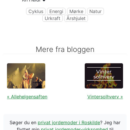
Cyklus
Energi
Mørke
Natur
Urkraft
Årshjulet
Mere fra bloggen
« Allehelgensaften
Vintersolhverv »
Søger du en
privat jordemoder i Roskilde
? Jeg har
flyttet min
privat jordemoder-virksomhed
til