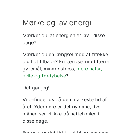
Mørke og lav energi
Mærker du, at energien er lav i disse
dage?
Mærker du en længsel mod at trække
dig lidt tilbage? En længsel mod færre
gøremål, mindre stress,
mere natur,
hvile og fordybelse
?
Det gør jeg!
Vi befinder os på den mørkeste tid af
året. Ydermere er det nymåne, dvs.
månen ser vi ikke på nattehimlen i
disse dage.
For mig, er det tid til, at blive ven med