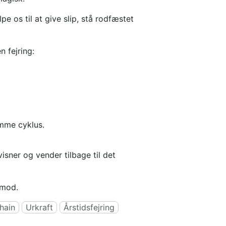
e os til at give slip, stå rodfæstet
n fejring:
amme cyklus.
isner og vender tilbage til det
imod.
hain
Urkraft
Årstidsfejring