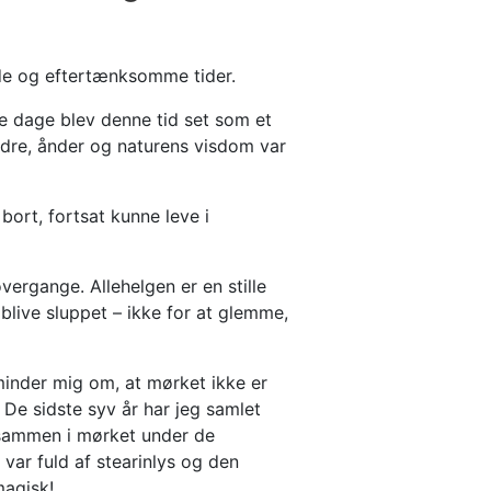
lde og eftertænksomme tider.
le dage blev denne tid set som et
fædre, ånder og naturens visdom var
bort, fortsat kunne leve i
vergange. Allehelgen er en stille
blive sluppet – ikke for at glemme,
inder mig om, at mørket ikke er
. De sidste syv år har jeg samlet
i sammen i mørket under de
ar fuld af stearinlys og den
magisk!