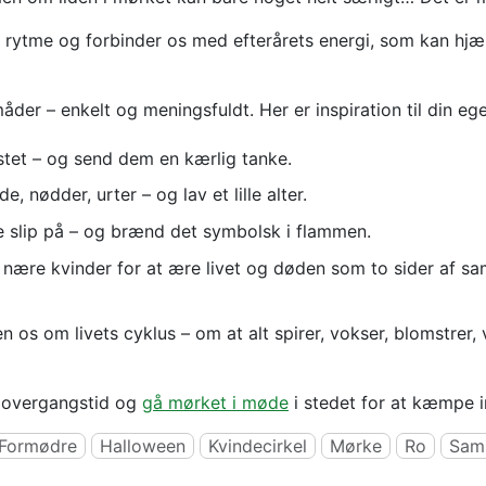
s rytme og forbinder os med efterårets energi, som kan hjælp
er – enkelt og meningsfuldt. Her er inspiration til din ege
stet – og send dem en kærlig tanke.
, nødder, urter – og lav et lille alter.
ve slip på – og brænd det symbolsk i flammen.
ed nære kvinder for at ære livet og døden som to sider af s
 os om livets cyklus – om at alt spirer, vokser, blomstrer, v
e overgangstid og
gå mørket i møde
i stedet for at kæmpe 
Formødre
Halloween
Kvindecirkel
Mørke
Ro
Sam