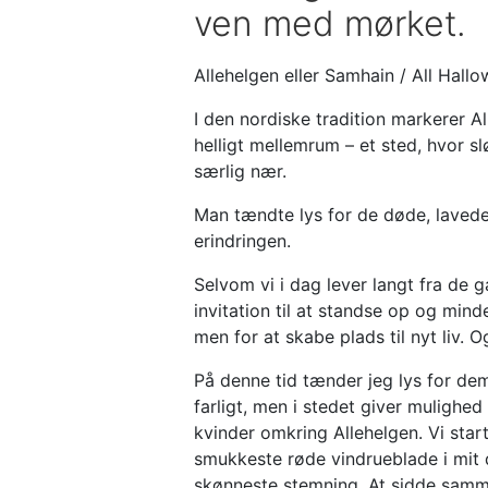
ven med mørket.
Allehelgen eller Samhain / All Hal
I den nordiske tradition markerer A
helligt mellemrum – et sted, hvor s
særlig nær.
Man tændte lys for de døde, lavede o
erindringen.
Selvom vi i dag lever langt fra de g
invitation til at standse op og min
men for at skabe plads til nyt liv. O
På denne tid tænder jeg lys for de
farligt, men i stedet giver mulighed
kvinder omkring Allehelgen. Vi sta
smukkeste røde vindrueblade i mit 
skønneste stemning. At sidde samme