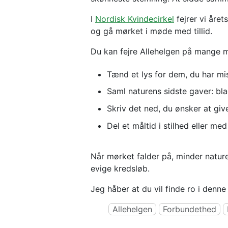
I
Nordisk Kvindecirkel
fejrer vi året
og gå mørket i møde med tillid.
Du kan fejre Allehelgen på mange måd
Tænd et lys for dem, du har mi
Saml naturens sidste gaver: blade
Skriv det ned, du ønsker at gi
Del et måltid i stilhed eller m
Når mørket falder på, minder naturen
evige kredsløb.
Jeg håber at du vil finde ro i denn
Allehelgen
Forbundethed