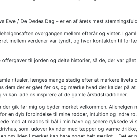
lows Ewe / De Dødes Dag – er en af årets mest stemningsfu
llehelgensaften overgangen mellem efterår og vinter. I gam
løret mellem verdener var tyndt, og hvor kontakten til for
ffergaver til jorden og delte historier, så de, der var gået 
amle ritualer, længes mange stadig efter at markere livets o
des dem der er gået før os, og mærke hvad der kalder på at 
g vi kan lade os inspirere af de gamle årstidstraditioner.
m der gik før mig og byder mørket velkommen. Allehelgen m
 for en dyb forbindelse til mine rødder, intuition og indre ro
rtede med at mødes til bål i min have og senere rykkede v
drivhus, som, udover kvinder med tæpper og varme drikke, v
n om ilden i mørket kan bare noget helt særligt… Det er 