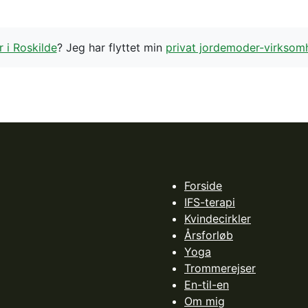
 i Roskilde
? Jeg har flyttet min
privat jordemoder-virksom
Forside
IFS-terapi
Kvindecirkler
Årsforløb
Yoga
Trommerejser
En-til-en
Om mig